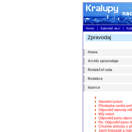
Home
|
Kalendář akcí
|
Kul
Zpravodaj
Home
Archív zpravodaje
Redakční rada
Redakce
Inzerce
Stavební právo
Přestavba centra po
Odpověď starosty měs
Můj názor
Odpověď panu staros
Re: Odpověď panu st
Chceme dohodu o př
Jsem kralupák a mám