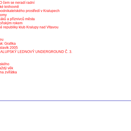
O čem se neradí radní
ské knihovně
odnikatelského prostředí v Kralupech
 domy
áků a příznivců města
loňským rokem
 republiky klub Kralupy nad Vltavou
eu
k: Grafika
 slavík 2005
RALUPSKÝ LEDNOVÝ UNDERGROUND Č. 3.
zského
aždý věk
na zvířátka