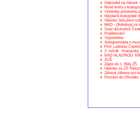
Odpověď na článek: 
Nové knihy v kralup
Výsledky průzkumu p
Nejstarší kralupské
Okénko Sdružení rod
MKD - Ohlédnutí za 
Svaz důchodců České
Poděkování
Vzpomínka
Autogramiáda v muz
Prof. Ladislav Čepelá
3. ročník - Kralupský
NAD HLADINOU: K
ZUŠ
Zápis do 1. třídy ZŠ
Okénko ze ZŠ Třebí
Zdravá zábava pro k
Pozvání do Dřeváku 