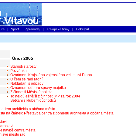
tura
|
Sport
|
Zpravodaj
|
Kralupské firmy
|
Hokejbal
|
Únor 2005
Starosti starosty
Pozvánka
Oznámení Krajského vojenského velitelství Praha
O čem se radí radní
Nakládání s odpady
Oznámení odboru správy majetku
Z činnosti Městské policie
To nejdůležitější z činnosti MP za rok 2004
Setkání s klubem důchodců
hledem architekta a občana města
ta na článek: Přestavba centra z pohledu architekta a občana města
tovi
arostovi
estavbě centra města
 své město rád