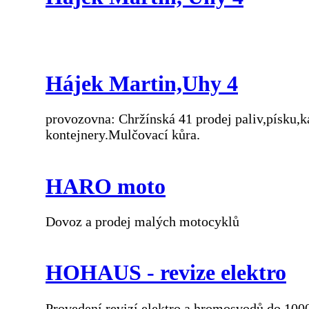
Hájek Martin,Uhy 4
provozovna: Chržínská 41 prodej paliv,písku,
kontejnery.Mulčovací kůra.
HARO moto
Dovoz a prodej malých motocyklů
HOHAUS - revize elektro
Provedení revizí elektro a hromosvodů do 100