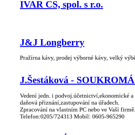
IVAR CS, spol. s r.o.
J&J Longberry
Pražírna kávy, prodej výborné kávy, velký výb
J.Šestáková - SOUKROM
Vedení jedn. i podvoj.účetnictví,ekonomické a
daňová přiznání,zastupování na úřadech.
Zpracování na vlastním PC nebo ve Vaší firmě
Telefon:0205/724313 Mobil: 0605-965290