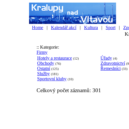
Home
|
Kalendář akcí
|
Kultura
|
Sport
|
Zp
Kr
:: Kategorie:
Firmy
Hotely a restaurace
Úřady
(12)
(4)
Obchody
Zdravotnictví
(76)
(9
Ostatní
Řemeslníci
(125)
(33)
Služby
(181)
Sportovní kluby
(10)
Celkový počet záznamů: 301