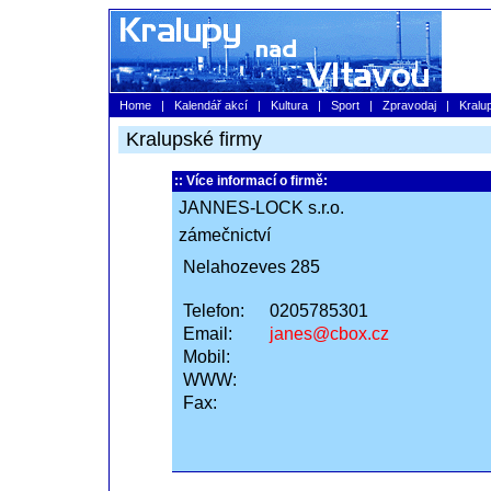
Home
|
Kalendář akcí
|
Kultura
|
Sport
|
Zpravodaj
|
Kralu
Kralupské firmy
:: Více informací o firmě:
JANNES-LOCK s.r.o.
zámečnictví
Nelahozeves 285
Telefon:
0205785301
Email:
janes@cbox.cz
Mobil:
WWW:
Fax: