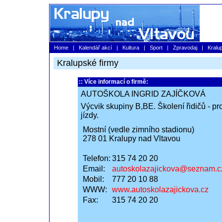
Home
|
Kalendář akcí
|
Kultura
|
Sport
|
Zpravodaj
|
Kralu
Kralupské firmy
:: Více informací o firmě:
AUTOŠKOLA INGRID ZAJÍČKOVÁ
Výcvik skupiny B,BE. Školení řidičů - pr
jízdy.
Mostní (vedle zimního stadionu)
278 01 Kralupy nad Vltavou
Telefon:
315 74 20 20
Email:
autoskolazajickova@seznam.c
Mobil:
777 20 10 88
WWW:
www.autoskolazajickova.cz
Fax:
315 74 20 20