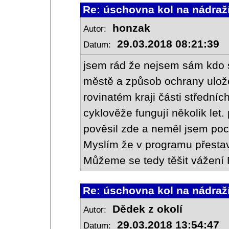
Re: úschovna kol na nádraž
honzak
Autor:
29.03.2018 08:21:39
Datum:
jsem rád že nejsem sám kdo 
městě a způsob ochrany ulož
rovinatém kraji části středníc
cyklověže fungují několik let
pověsil zde a neměl jsem poci
Myslím že v programu přestav
Můžeme se tedy těšit vážení
Re: úschovna kol na nádraž
Dědek z okolí
Autor:
29.03.2018 13:54:47
Datum: