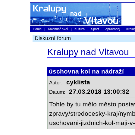
Home
|
Kalendář akcí
|
Kultura
|
Sport
|
Zpravodaj
|
Kralu
Diskuzní fórum
Kralupy nad Vltavou
úschovna kol na nádraží
cyklista
Autor:
27.03.2018 13:00:32
Datum:
Tohle by tu mělo město postav
zpravy/stredocesky-kraj/nym
uschovani-jizdnich-kol-maji-v