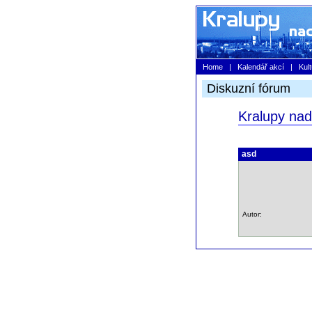
Home
|
Kalendář akcí
|
Kul
Diskuzní fórum
Kralupy nad
asd
Autor: