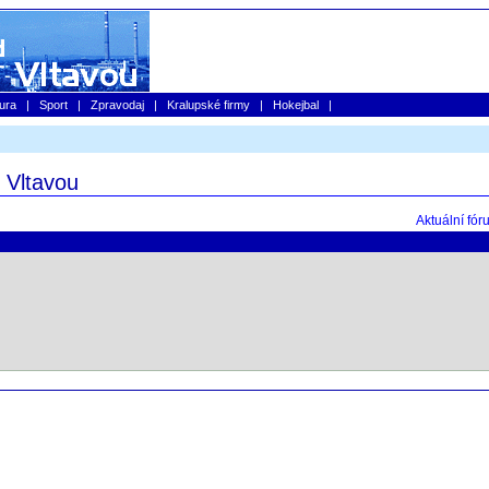
tura
|
Sport
|
Zpravodaj
|
Kralupské firmy
|
Hokejbal
|
 Vltavou
Aktuální fór