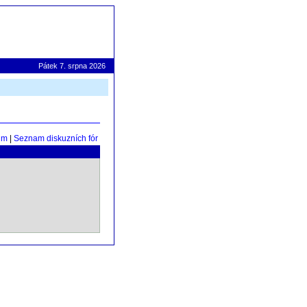
Pátek 7. srpna 2026
um
|
Seznam diskuzních fór