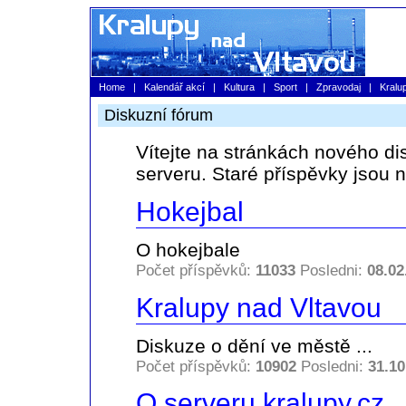
Home
|
Kalendář akcí
|
Kultura
|
Sport
|
Zpravodaj
|
Kralu
Diskuzní fórum
Vítejte na stránkách nového di
serveru. Staré příspěvky jsou 
Hokejbal
O hokejbale
Počet příspěvků:
11033
Posledni:
08.02
Kralupy nad Vltavou
Diskuze o dění ve městě ...
Počet příspěvků:
10902
Posledni:
31.10
O serveru kralupy.cz