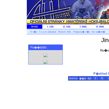
HOME
I. AHL
II. AHL
I. MHL
II. MHL
|
O n�s
|
Co je to hokejbal
|
Historie AHL
|
Podporuj� n�s
|
Ke sta�en�
|
Ji
Po��tadlo:
Ro�n
.
P�ehled 
sezona
liga
Z
G
��st